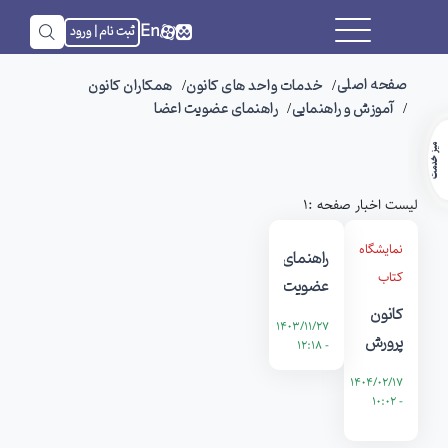
En
ثبت نام | ورود
صفحه اصلی
خدمات واحد های کانون
همکاران کانون
آموزش و راهنمایی
راهنمای عضویت اعضا
میز خدمت
لیست اخبار صفحه :1
نمایشگاه
راهنمای
کتاب
عضویت
کانون
اعضا
1403/11/27
پرورش
- 12:18
فکری
1404/02/17
کودکان
- 10:02
و