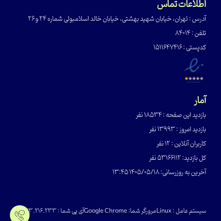
اطلاعات تماس
آدرس : تهران، خیابان شهید بهشتی، خیابان خالد اسلامبولی شماره 24 و 26
تلفن : 84014
کدپستی : ۱۵۱۱۶۴۷۴۱۶
آمار
بازدید این صفحه : 18534 نفر
بازدید امروز : 13993 نفر
کاربران آنلاین : 12 نفر
کل بازدید: 53166112 نفر
آخرین به روزرسانی: 1405/05/18 13:45
سیستم عامل :
Linux
مرورگر شما:
Google Chrome
آی پی شما :
216.73.216.233