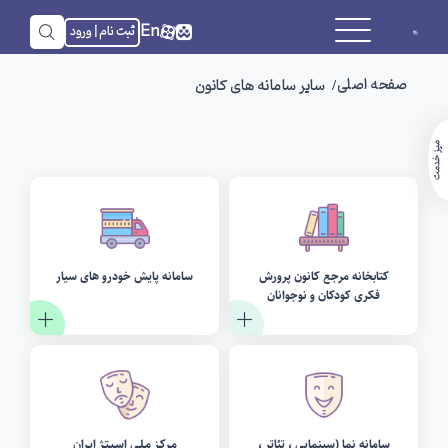
En
ثبت نام | ورود
صفحه اصلی
سایر سامانه های کانون
میز خدمت
کتابخانه مرجع کانون پرورش
سامانه پایش خودرو های سیار
فکری کودکان و نوجوانان
سامانه نما (سینمایی ، تئاتر ،
مـرکـز مـلـی اسـیـتـژ ایـران