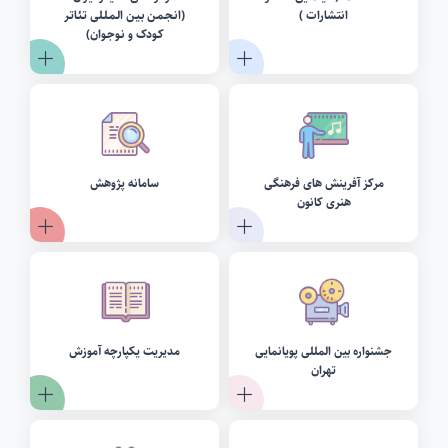
انتشارات )
(انـجـمـن بـیـن الـمـلـلی تـئـاتـر
کـودک و نـوجـوان)
مرکز آفرینش های فرهنگی
سامانه پژوهش
هنری کانون
جشنواره بین المللی پویانمایی
مدیریت یکپارچه آموزش
تهران