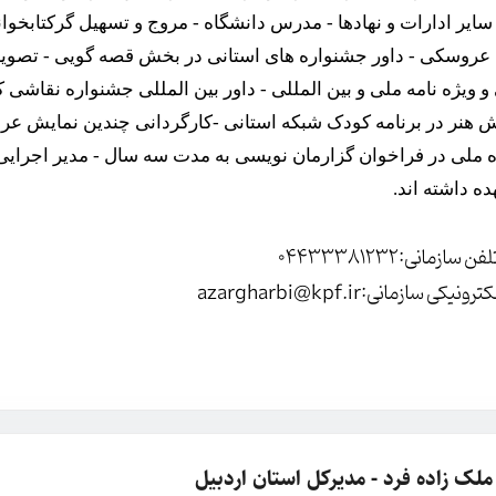
سایر ادارات و نهادها - مدرس دانشگاه - مروج و تسهیل گرکتابخو
عروسکی - داور جشنواره های استانی در بخش قصه گویی - تصوی
و ویژه نامه ملی و بین المللی - داور بین المللی جشنواره نقاشی
ش هنر در برنامه کودک شبکه استانی -کارگردانی چندین نمایش ع
ه ملی در فراخوان گزارمان نویسی به مدت سه سال - مدیر اجرایی 
ده داشته اند.
لفن سازمانی
:04433381232
ترونیکی سازمانی
:
azargharbi@kpf.ir
ملک زاده فرد - مدیرکل استان اردبیل