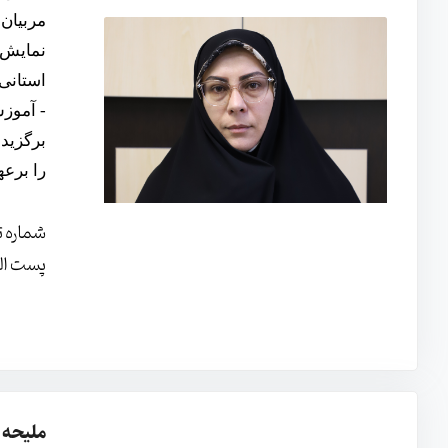
مربیان 
نمایش 
استانی 
- آموز
برگزید
را برعه
شماره ت
پست الک
ملیحه 