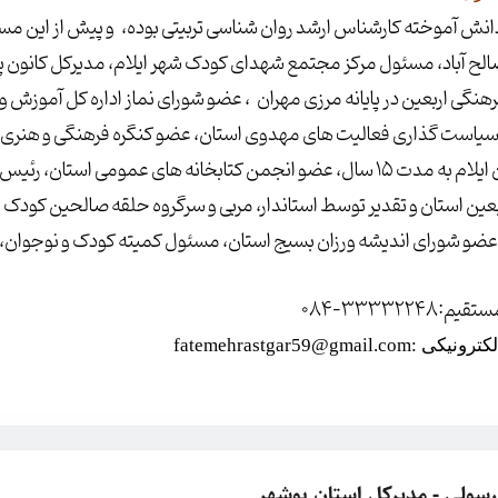
انش آموخته کارشناس ارشد روان شناسی تربیتی بوده،
و پیش از این مس
لح آباد، مسئول مرکز مجتمع شهدای کودک شهر ایلام، مدیرکل کانون پ
رهنگی اربعین در پایانه مرزی مهران
، عضو شورای نماز اداره کل آموزش و 
دراستان ایلام به مدت 15 سال، عضو انجمن کتابخانه های عمومی ا
بعین استان و تقدیر توسط استاندار، مربی و سرگروه حلقه صالحین کودک 
عضو شورای اندیشه ورزان بسیج استان، مسئول کمیته کودک و نوجوان، بز
م:33332248-084
fatemehrastgar59@gmail.com
سولی - مدیرکل استان بوشهر