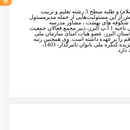
متولد سال ۱۳67، دکترای مطالعات زنان (گرایش حقوق زن در اسلام) و طلبه سطح 3 رشته تعلیم و تربیت
و دبیر علمی کنگره ملی بانوان تاثیرگذار البرز در 1403، پیش از این مسئولیت‌هایی از جمله مدیرمسئول
ن شکوفه های بهشت ، مشاور مدرسه
کارآفرینی صهبا ، مدیرخانه مادروکودک مشکات، مربی امور تربیتی ناحیه 1 آ.پ البرز، دبیر مجمع فعالان جمعیت
 استان البرز، عضو هیات امنای سازمان ملی
قم را بر عهده داشته است. وی همچنین رتبه
اول جایزه ملی جوانی جمعیت در بخش موسسات مردم نهاد ، برگزیده کنگره ملی بانوان تاثیرگذار- 1403،
.
 دارد