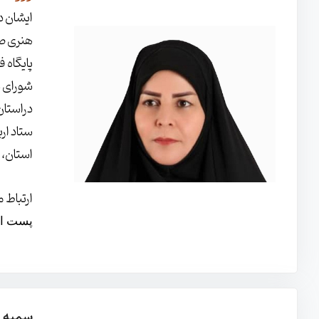
ایشان د
هنری صا
پایگاه ف
ستاد ار
استان، 
ارتباط مستقی
پست الکترونیکی :
سمیه ر