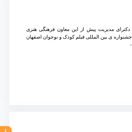
جوی دکترای مدیریت پیش از این معاون فرهنگی هنری
جتماعی شهرداری اصفهان-مدیر اجرایی35و36 دوره ی جشنواره ی بین المللی فیلم کودک و نوجوان اصفهان
صفهان-