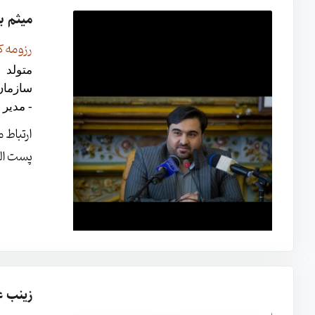
میثم ب
رزومه ک
- مدیر
ارتباط 
پست ال
زینب ع