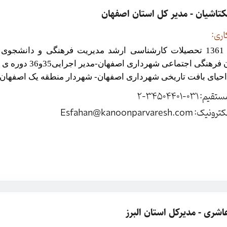
کتاشیان - مدیر کل استان اصفهان
اری:
متولد 1361 تحصیلات کارشناسی ارشد مدیریت فرهنگی و دانش
سازمان فرهنگی ا
 احیای بافت تاریخی شهرداری اصفهان- شهردار منطقه یک ا
مستقیم:
031-34504401-2
کترونیک:
Esfahan@kanoonparvaresh.com
اشری - مدیرکل استان البرز