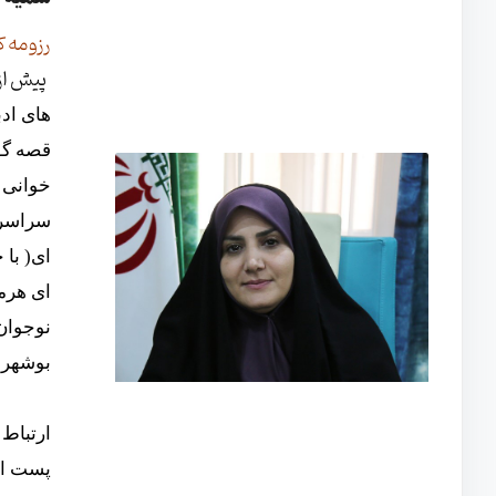
رزومه ک
پیش از
ای( با
بوشهر در سال 1400 و .
ارتباط مستق
پست ال