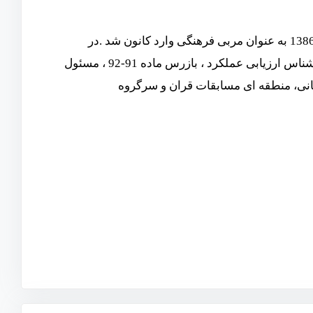
متولد 1359 فارغ التحصیل کارشناسی ارشد نهج البلاغه میباشد.او از سال 1386 به عنوان مربی فرهنگی وارد کانون شد .در
ادامه او دارای 18 سال سابقه کاری در پست های کارشناس فرهنگی، کارشناس ارزیابی عملکرد ، بازرس ماده 91-92 ، مسئول
ستانی، منطقه ای مسابقات قران و سرگروه