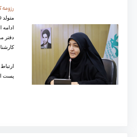
رزومه ک
دفتر مد
کارشنا
ارتباط مست
پست الکترونیک