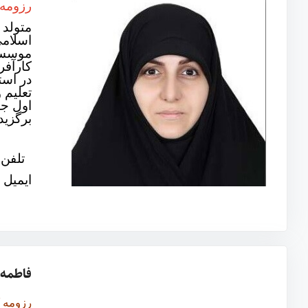
رزومه 
موسسه 
در است
تعلیم 
برگزیده
تلفن سازمانی
ایمیل 
فاطمه 
رزومه 