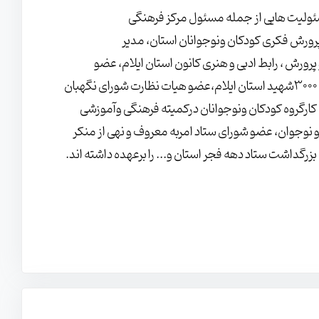
ئولیت هایی از جمله مسئول مرکز فرهنگی
رورش فکری کودکان ونوجوانان استان، مدیر
پرورش ، رابط ادبی و هنری کانون استان ایلام، عضو
شورای سیاست گذاری فعالیت های مهدوی استان، عضو کنگره فرهنگی و هنری 3000شهید استان ایلام،عضو هیات نظارت شورای نگهبان
ستان، رئیس کارگروه کودکان ونوجوانان درکمیته فرهنگی وآموزشی
و نوجوان، عضو شورای ستاد امربه معروف و نهی از منکر
رگداشت ستاد دهه فجر استان و... را برعهده داشته اند.