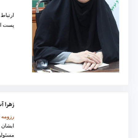
ارتباط مستق
پست ال
زهرا آ
رزومه 
ایشان 
مسئولی