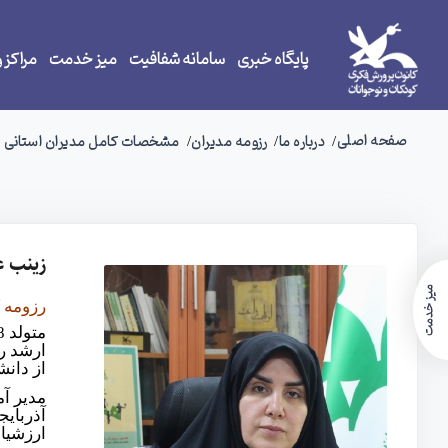
پایگاه خبری
سامانه شفافیت
میز خدمت
مراکز و
صفحه اصلی
درباره ما
رزومه مدیران
مشخصات کامل مدیران استانی
زینب ع
میز خدمت
رزومه 
ارشد ر
از دانش
آذربای
ارزشیا