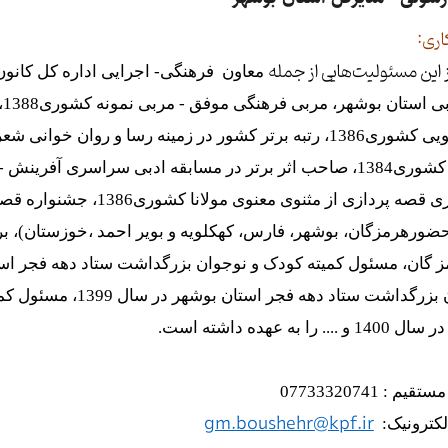
اری:
 این مسئولیت‌هایی از جمله
معاون فرهنگی- اجرایی اداره کل کانو
ه
قصه گویی کشوری1386، رتبه برتر کشور در زمینه رسا و روا
سراسری قصه پردازی از مث
 حضورهرمزگان، بوشهر، فارس، کهکلویه و بویر احمد ،خوزستان)، 
نوجوان بزرگداشت ستا
... را به عهده داشته است.
یم : 07733320741
gm.boushehr@kpf.ir
کترونیک: